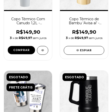
Copo Térmico Com
Copo Térmico de
Canudo 1,2L -
Bambu ‘Avisa aí’ -
Manifesto Musical
600ml
R$149,90
R$149,90
3
x de
R$49,97
sem juros
3
x de
R$49,97
sem juros
COMPRAR
ESPIAR
ESGOTADO
ESGOTADO
FRETE GRÁTIS