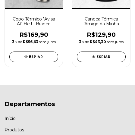
Copo Térmico "Avisa
Caneca Térmica
Aí" HeJ - Branco
'Amigo da Minha
Saudade' 700ml
Henrique e Juliano
R$169,90
R$129,90
3
x de
R$56,63
sem juros
3
x de
R$43,30
sem juros
ESPIAR
ESPIAR
Departamentos
Início
Produtos