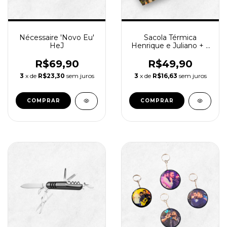
Nécessaire 'Novo Eu'
Sacola Térmica
HeJ
Henrique e Juliano + 2
Copo Eco Label
R$69,90
R$49,90
3
x de
R$23,30
sem juros
3
x de
R$16,63
sem juros
COMPRAR