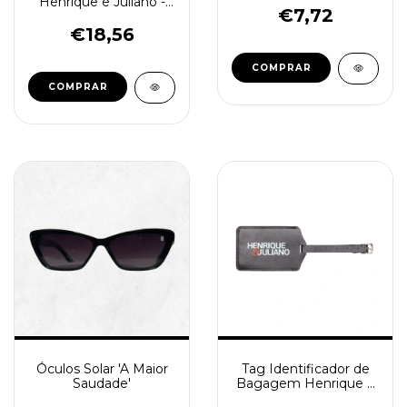
Henrique e Juliano -
€7,72
Em Casa Goiânia
€18,56
COMPRAR
Óculos Solar 'A Maior
Tag Identificador de
Saudade'
Bagagem Henrique e
Juliano