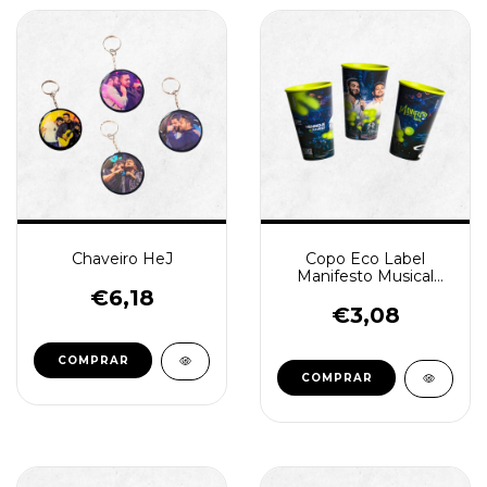
Chaveiro HeJ
Copo Eco Label
Manifesto Musical
Henrique e Juliano -
€6,18
Azul - (cópia)
€3,08
COMPRAR