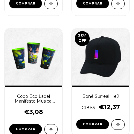
COMPRAR
COMPRAR
33
%
OFF
Copo Eco Label
Boné Surreal HeJ
Manifesto Musical
Henrique e Juliano -
€12,37
€18,56
Azul - (cópia) - (cópia)
€3,08