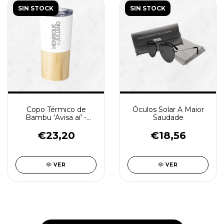
SIN STOCK
SIN STOCK
Copo Térmico de
Óculos Solar A Maior
Bambu ‘Avisa aí’ -
Saudade
600ml
€23,20
€18,56
VER
VER