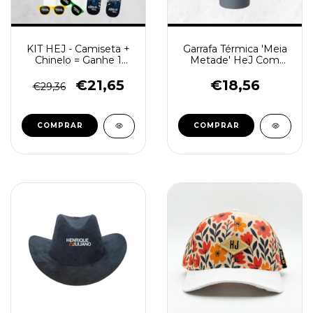
KIT HEJ - Camiseta +
Garrafa Térmica 'Meia
Chinelo = Ganhe 1
Metade' HeJ Com
Óculos
Apoio para Celular -
400ml
€21,65
€18,56
€29,36
COMPRAR
COMPRAR