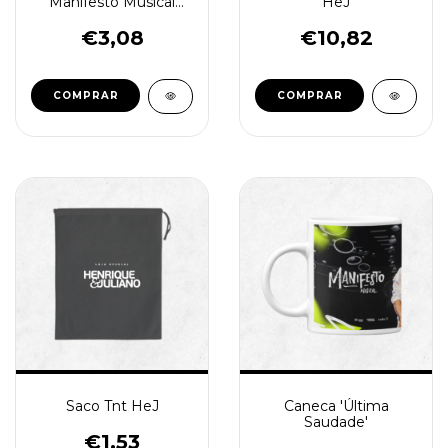
Manifesto Musical
HeJ
Henrique e Juliano -
Azul
€3,08
€10,82
Saco Tnt HeJ
Caneca 'Última
Saudade'
€1,53