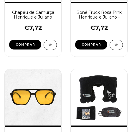
Chapéu de Camurça
Boné Truck Rosa Pink
Henrique e Juliano
Henrique e Juliano -
(cópia) - (cópia) -
(cópia)
€7,72
€7,72
COMPRAR